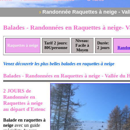
Randonnée Raquettes à neige - Val
Balades - Randonnées en Raquettes à neige- V
Niveau:
Tarif 2 jours:
Durée:
Raquettes à neige
Facile à
80€/personne
2 jours
Randon
Moyen
Venez découvrir les plus belles balades en raquettes à neige
Balades - Randonnées en Raquettes à neige - Vallée du 
2 JOURS de
Randonnée en
Raquettes à neige
au départ d'Estenc
Balade en raquettes à
neige
avec un guide