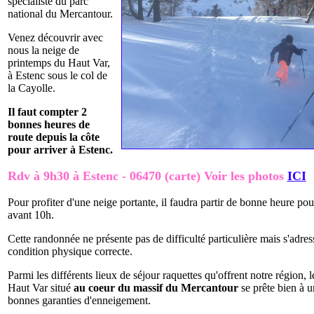
spécialiste du parc
national du Mercantour.
Venez découvrir avec
nous la neige de
printemps du Haut Var,
à Estenc sous le col de
la Cayolle.
Il faut compter 2
bonnes heures de
route depuis la côte
pour arriver à Estenc.
Rdv à 9h30 à Estenc - 06470 (carte) Voir les photos
ICI
Pour profiter d'une neige portante, il faudra partir de bonne heure p
avant 10h.
Cette randonnée ne présente pas de difficulté particulière mais s'adre
condition physique correcte.
Parmi les différents lieux de séjour raquettes qu'offrent notre région, 
Haut Var situé
au coeur du massif du Mercantour
se prête bien à u
bonnes garanties d'enneigement.