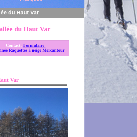
lée du Haut Var
allée du Haut Var
Contact:
Formulaire
née Raquettes à neige Mercantour
Haut Var