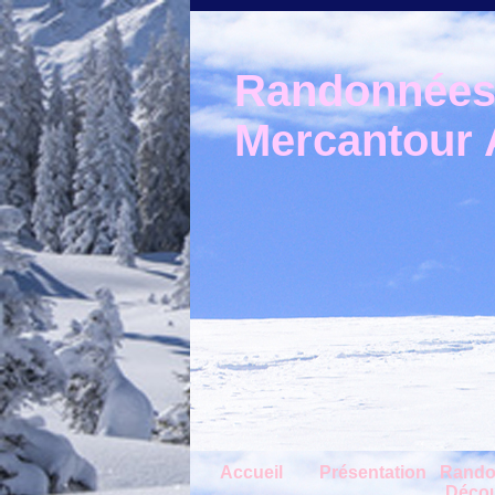
Randonnées 
Mercantour A
Accueil
Présentation
Rando
Décou