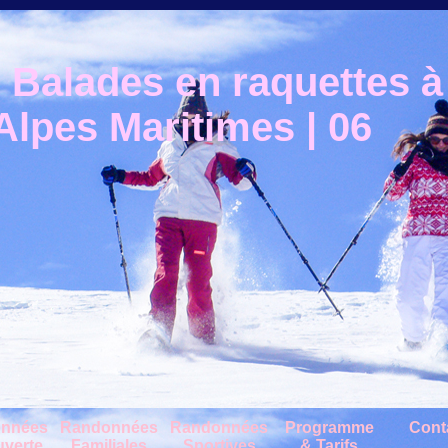
Balades en raquettes à 
lpes Maritimes | 06
nnées
Randonnées
Randonnées
Programme
Cont
verte
Familiales
Sportives
& Tarifs