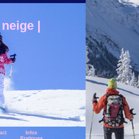
neige |
act
Infos
Pratiques