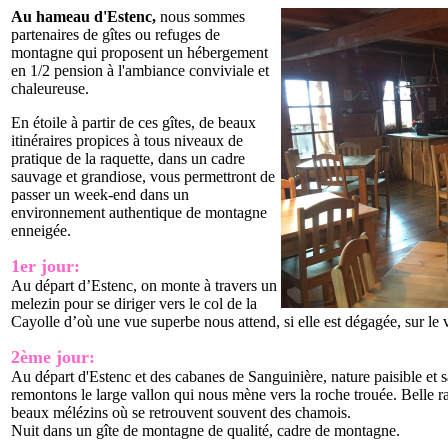
Au hameau d'Estenc,
nous sommes
partenaires de gîtes ou refuges de
montagne qui proposent un hébergement
en 1/2 pension à l'ambiance conviviale et
chaleureuse.
En étoile à partir de ces gîtes, de beaux
itinéraires propices à tous niveaux de
pratique de la raquette, dans un cadre
sauvage et grandiose, vous permettront de
passer un week-end dans un
environnement authentique de montagne
enneigée.
1er jour:
Au départ d’Estenc, on monte à travers un
melezin pour se diriger vers le col de la
Cayolle d’où une vue superbe nous attend, si elle est dégagée, sur l
2ème jour:
Au départ d'Estenc et des cabanes de Sanguinière, nature paisible e
remontons le large vallon qui nous mène vers la roche trouée. Belle 
beaux mélézins où se retrouvent souvent des chamois.
Nuit dans un gîte de montagne de qualité, cadre de montagne.