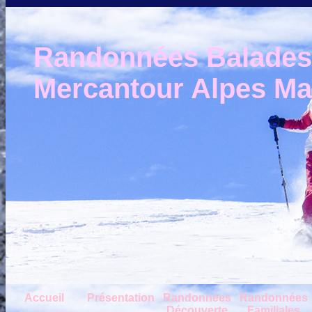
Randonnées Balades e
Mercantour Alpes Mar
Accueil
Présentation
Randonnées
Randonnées
Découverte
Familiales