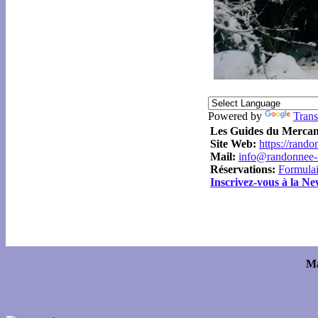
Powered by
Trans
Les Guides du Merca
Site Web:
https://rand
Mail:
info@randonnee-r
Réservations:
Formulai
Inscrivez-vous à la Ne
Ma