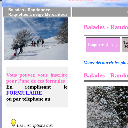
Balades - Randonnée
Raquettes à neige Mercantour
Balades - Rando
Ta
Raquettes à neige
3
Venez découvrir les plus
Balades - Rando
Vous pouvez vous inscrire
pour l’une de ces formules
En remplissant le
FORMULAIRE
ou par téléphone au
Les inscriptions aux