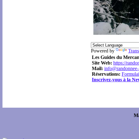
Powered by
Trans
Les Guides du Merca
Site Web:
https://rand
Mail:
info@randonnee-r
Réservations:
Formulai
Inscrivez-vous à la Ne
Ma