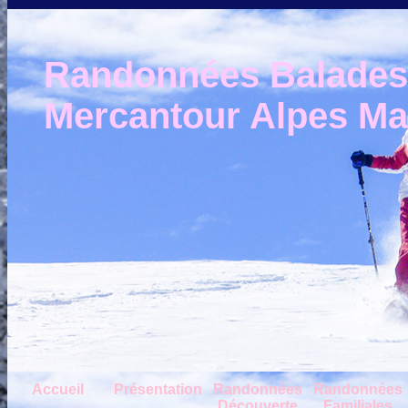
Randonnées Balades e
Mercantour Alpes Mar
Accueil
Présentation
Randonnées
Randonnées
Découverte
Familiales