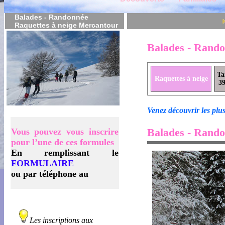
Balades - Randonnée
Raquettes à neige Mercantour
Balades - Rando
Ta
Raquettes à neige
3
Venez découvrir les plus
Balades - Rando
Vous pouvez vous inscrire
pour l’une de ces formules
En remplissant le
FORMULAIRE
ou par téléphone au
Les inscriptions aux