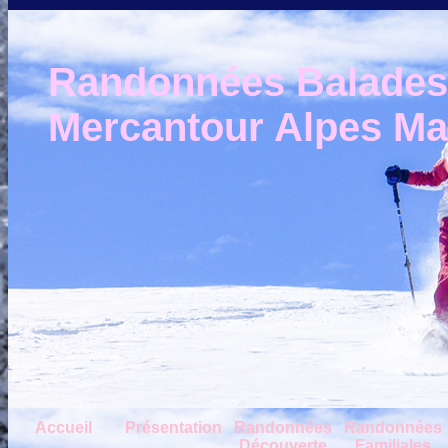
Randonnées Balades e
Mercantour Alpes Mar
Accueil
Présentation
Randonnées
Randonnées
Découverte
Familiales