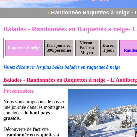
Randonnée Raquettes à neige - 
Balades - Randonnées en Raquettes à neige- 
Niveau:
Tarif journée:
Durée:
Raquettes à neige
Facile à
39€/personne
1 jour
Randon
Moyen
Venez découvrir les plus belles balades en raquettes à neige
Balades - Randonnées en Raquettes à neige - L'Audiber
Présentation:
Nous vous proposons de passer
une journée dans les montagnes
enneigées du
haut pays
grassois.
Découverte de l'activité
randonnée en raquettes à