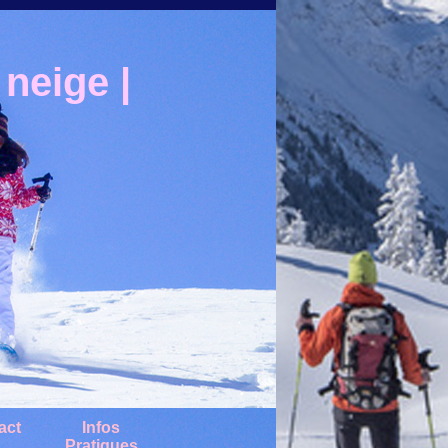
neige |
act
Infos
Pratiques