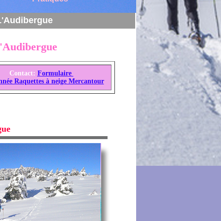
L'Audibergue
L'Audibergue
Contact:
Formulaire
née Raquettes à neige Mercantour
gue