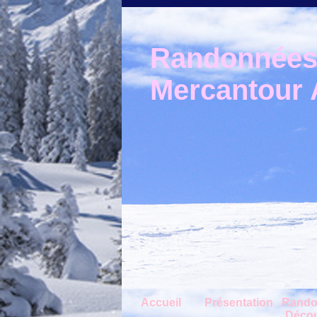
Randonnées 
Mercantour A
Accueil
Présentation
Rando
Décou