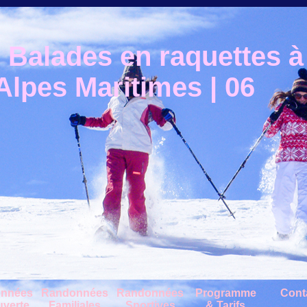
Balades en raquettes à 
lpes Maritimes | 06
nnées
Randonnées
Randonnées
Programme
Cont
verte
Familiales
Sportives
& Tarifs