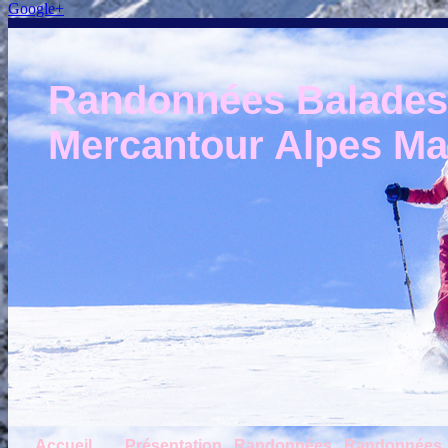
Google+
Randonnées Balades e
Mercantour Alpes Mar
Accueil
Présentation
Randonnées
Randonnées