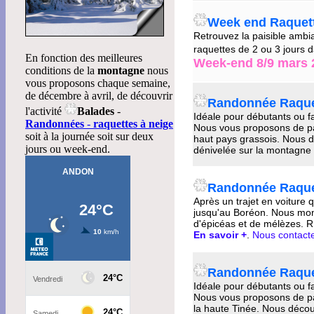
Week end Raquett
Retrouvez la paisible ambi
raquettes de 2 ou 3 jours
En fonction des meilleures
Week-end 8/9 mars 
conditions de la
montagne
nous
vous proposons chaque semaine,
de décembre à avril, de découvrir
Randonnée Raquet
l'activité
Balades
-
Idéale pour débutants ou fa
Randonnées
-
raquettes à neige
Nous vous proposons de p
soit à la journée soit sur deux
haut pays grassois. Nous dé
jours ou week-end.
dénivelée sur la montagne
Randonnée Raque
Après un trajet en voiture
jusqu'au Boréon. Nous mon
d'épicéas et de mélèzes. 
En savoir +
.
Nous contacte
Randonnée Raquet
Idéale pour débutants ou fa
Nous vous proposons de p
la haute Tinée. Nous découv