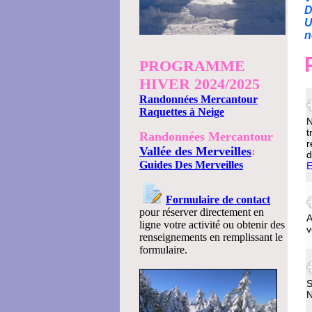
D
U
n
PROGRAMME
HIVER 2024/2025
Randonnées Mercantour
Raquettes à Neige
N
t
Randonnées Mercantour
r
Vallée des Merveilles
:
d
Guides Des Merveilles
E
Formulaire de contact
pour réserver directement en
A
ligne votre activité ou obtenir des
v
renseignements en remplissant le
formulaire.
S
N