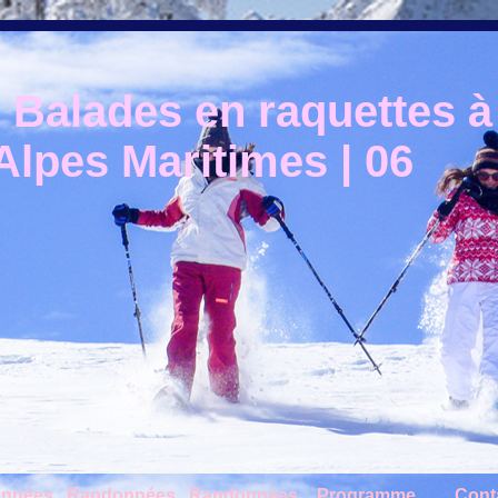
Balades en raquettes à 
lpes Maritimes | 06
nnées
Randonnées
Randonnées
Programme
Cont