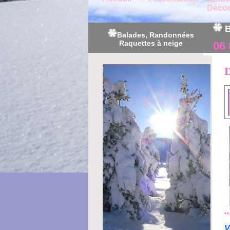
Décou
B
Balades, Randonnées
Raquettes à neige
06 
D
..
V