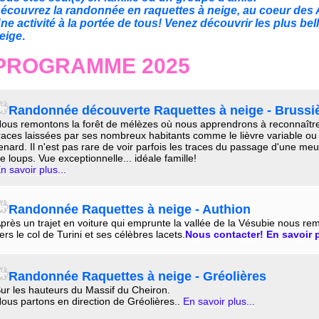
écouvrez la randonnée en raquettes à neige
, au coeur des 
ne activité à la portée de tous! Venez découvrir les plus be
eige
.
PROGRAMME 2025
Randonnée découverte Raquettes à neige - Brussi
ous remontons la forêt de mélèzes où nous apprendrons à reconnaître
races laissées par ses nombreux habitants comme le lièvre variable ou 
enard. Il n'est pas rare de voir parfois les traces du passage d'une meu
e loups. Vue exceptionnelle... idéale famille!
n savoir plus...
Randonnée Raquettes à neige - Authion
près un trajet en voiture qui emprunte la vallée de la Vésubie nous r
ers le col de Turini et ses célèbres lacets.
Nous contacter!
En savoir p
Randonnée Raquettes à neige - Gréolières
ur les hauteurs du Massif du Cheiron.
ous partons en direction de Gréolières..
En savoir plus...