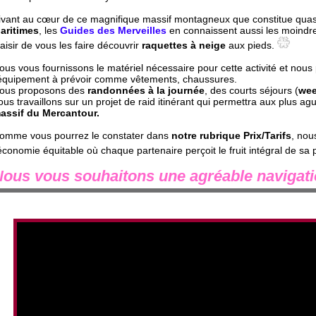
ivant au cœur de ce magnifique massif montagneux que constitue quasim
aritimes
, les
Guides des Merveilles
en connaissent aussi les moindres
laisir de vous les faire découvrir
raquettes à neige
aux pieds.
ous vous fournissons le matériel nécessaire pour cette activité et nous
'équipement à prévoir comme vêtements, chaussures.
ous proposons des
randonnées à la journée
, des courts séjours (
wee
ous travaillons sur un projet de raid itinérant qui permettra aux plus ag
assif du Mercantour.
omme vous pourrez le constater dans
notre rubrique Prix/Tarifs
, nou
'économie équitable où chaque partenaire perçoit le fruit intégral de sa 
ous vous souhaitons une agréable navigatio