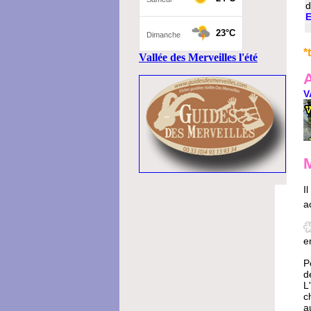
d
E
*
Vallée des Merveilles l'été
V
M
I
a
e
P
d
L
c
a