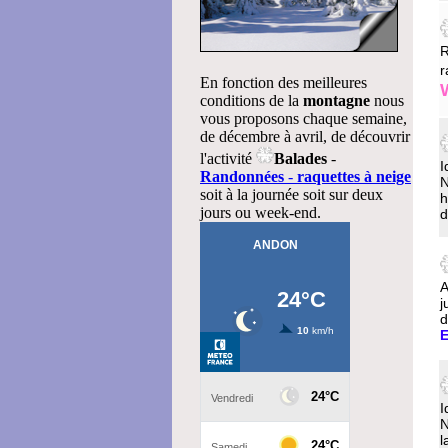
R
r
En fonction des meilleures
conditions de la
montagne
nous
vous proposons chaque semaine,
de décembre à avril, de découvrir
l'activité
Balades
-
I
Randonnées
-
raquettes à neige
N
soit à la journée soit sur deux
h
jours ou week-end.
d
A
j
d
E
I
N
l