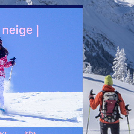
neige |
act
Infos