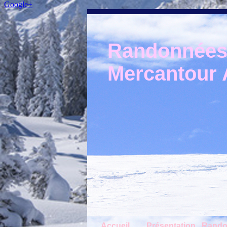
Google+
Randonnées 
Mercantour A
Accueil
Présentation
Rando