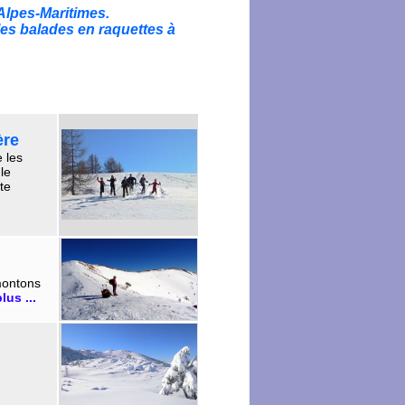
Alpes-Maritimes.
lles balades en raquettes à
ère
 les
le
te
emontons
lus ...