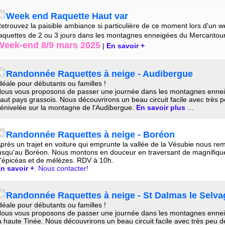
Week end Raquette Haut var
etrouvez la paisible ambiance si particulière de ce moment lors d'un 
aquettes de 2 ou 3 jours dans les montagnes enneigées du Mercantour
Week-end 8/9 mars 2025
|
En savoir +
Randonnée Raquettes à neige - Audibergue
déale pour débutants ou familles !
ous vous proposons de passer une journée dans les montagnes enne
aut pays grassois. Nous découvrirons un beau circuit facile avec très 
énivelée sur la montagne de l'Audibergue.
En savoir plus
...
Randonnée Raquettes à neige
- Boréon
près un trajet en voiture qui emprunte la vallée de la Vésubie nous r
usqu'au Boréon. Nous montons en douceur en traversant de magnifique
'épicéas et de mélèzes. RDV à 10h.
n savoir +
.
Nous contacter!
Randonnée Raquettes à neige - St Dalmas le Selva
déale pour débutants ou familles !
ous vous proposons de passer une journée dans les montagnes enne
a haute Tinée. Nous découvrirons un beau circuit facile avec très peu d