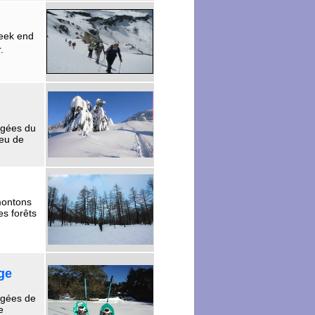
week end
.
igées du
peu de
emontons
s forêts
ge
igées de
e