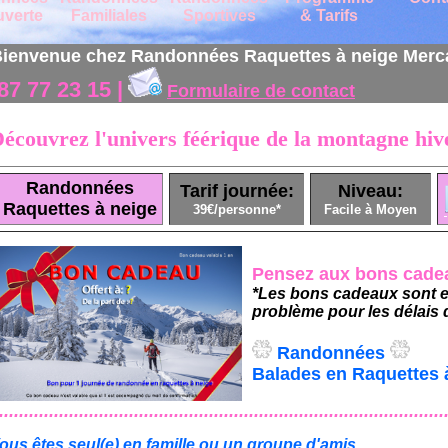
verte
Familiales
Sportives
& Tarifs
ienvenue chez Randonnées Raquettes à neige Merc
87 77 23 15 |
Formulaire de contact
écouvrez l'univers féérique de la montagne hiv
Randonnées
Tarif journée:
Niveau:
Raquettes à neige
39€/personne*
Facile à Moyen
Pensez aux bons cadeau
*Les bons cadeaux sont e
problème pour les délais d
Randonnées
Balades en Raquettes 
.........................................................................................
ous êtes seul(e) en famille ou un groupe d'amis.