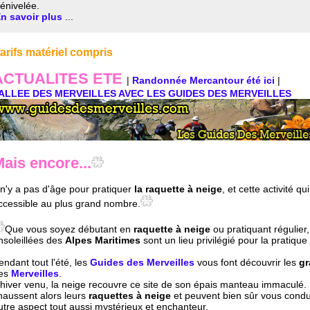
énivelée.
n savoir plus
...
tarifs matériel compris
ACTUALITES ETE
|
Randonnée Mercantour été ici
|
ALLEE DES MERVEILLES AVEC LES GUIDES DES MERVEILLES
ais encore...
l n'y a pas d'âge pour pratiquer
la raquette à neige
, et cette activité 
ccessible au plus grand nombre.
Que vous soyez débutant en
raquette à neige
ou pratiquant régulier,
nsoleillées des
Alpes Maritimes
sont un lieu privilégié pour la pratique
endant tout l'été, les
Guides des Merveilles
vous font découvrir les
gr
es
Merveilles
.
'hiver venu, la neige recouvre ce site de son épais manteau immaculé.
haussent alors leurs
raquettes à neige
et peuvent bien sûr vous condui
utre aspect tout aussi mystérieux et enchanteur.