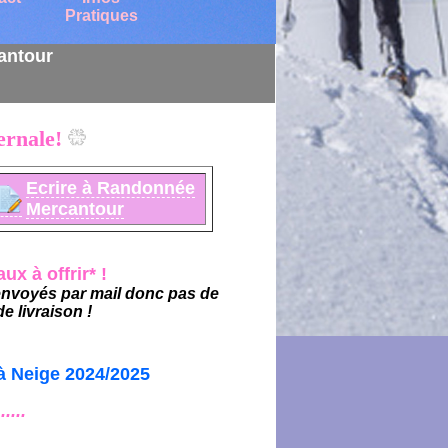
Pratiques
antour
ernale!
Ecrire à Randonnée
Mercantour
x à offrir* !
nvoyés par mail donc pas de
e livraison !
à Neige 2024/2025
......