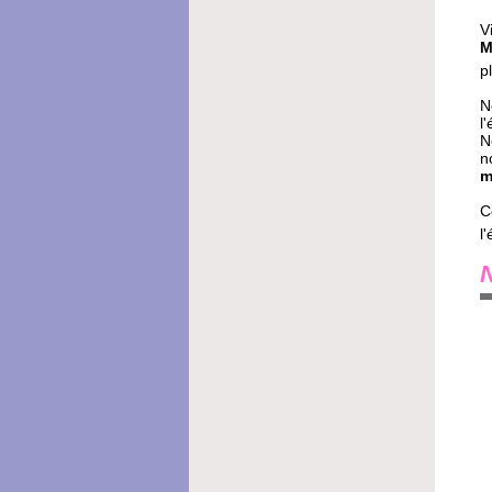
V
M
p
N
l
N
n
m
C
l
N