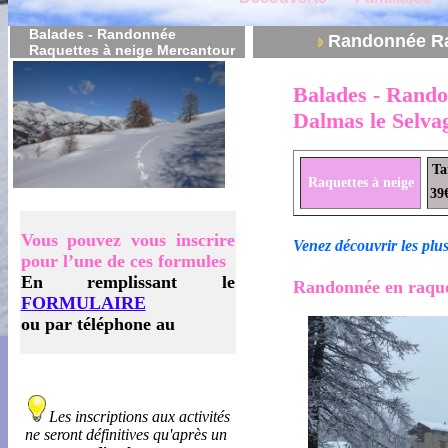
Balades - Randonnée
Randonnée Ra
Raquettes à neige Mercantour
Balades - Rando
Dalmas le Selva
Ta
Raquettes à neige
39
Vous pouvez vous inscrire
Venez découvrir les plus
pour l’une de ces formules
En remplissant le
Randonnée en raquet
FORMULAIRE
ou par téléphone au
Les inscriptions aux activités
ne seront définitives qu'après un