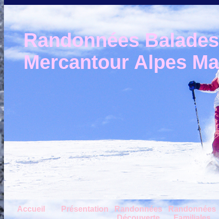
Randonnées Balades e
Mercantour Alpes Mar
Accueil
Présentation
Randonnées
Randonnées
Découverte
Familiales